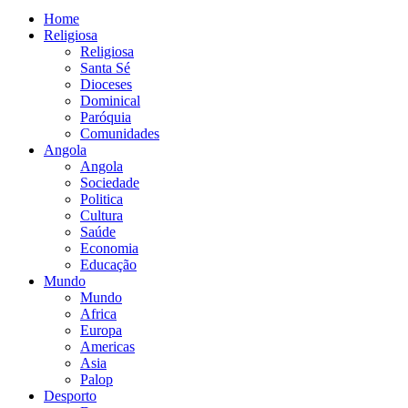
Home
Religiosa
Religiosa
Santa Sé
Dioceses
Dominical
Paróquia
Comunidades
Angola
Angola
Sociedade
Politica
Cultura
Saúde
Economia
Educação
Mundo
Mundo
Africa
Europa
Americas
Asia
Palop
Desporto