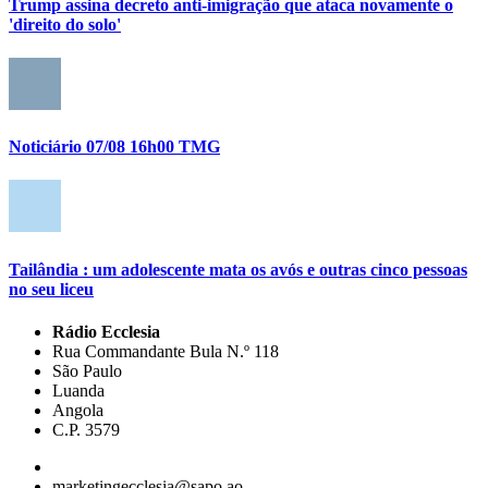
Trump assina decreto anti-imigração que ataca novamente o
'direito do solo'
Noticiário 07/08 16h00 TMG
Tailândia : um adolescente mata os avós e outras cinco pessoas
no seu liceu
Rádio Ecclesia
Rua Commandante Bula N.º 118
São Paulo
Luanda
Angola
C.P. 3579
marketingecclesia@sapo.ao