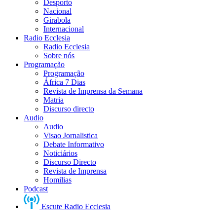
Desporto
Nacional
Girabola
Internacional
Radio Ecclesia
Radio Ecclesia
Sobre nós
Programação
Programação
África 7 Dias
Revista de Imprensa da Semana
Matria
Discurso directo
Audio
Audio
Visao Jornalistica
Debate Informativo
Noticiários
Discurso Directo
Revista de Imprensa
Homilias
Podcast
Escute Radio Ecclesia