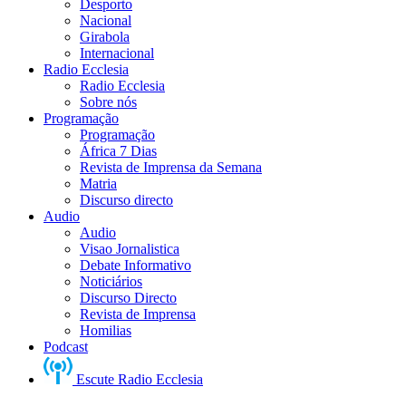
Desporto
Nacional
Girabola
Internacional
Radio Ecclesia
Radio Ecclesia
Sobre nós
Programação
Programação
África 7 Dias
Revista de Imprensa da Semana
Matria
Discurso directo
Audio
Audio
Visao Jornalistica
Debate Informativo
Noticiários
Discurso Directo
Revista de Imprensa
Homilias
Podcast
Escute Radio Ecclesia