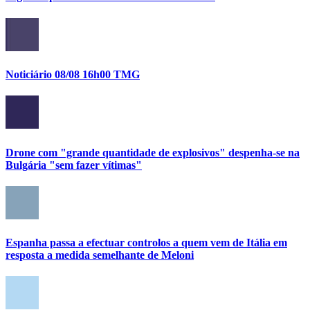
Noticiário 08/08 16h00 TMG
Drone com "grande quantidade de explosivos" despenha-se na
Bulgária "sem fazer vítimas"
Espanha passa a efectuar controlos a quem vem de Itália em
resposta a medida semelhante de Meloni