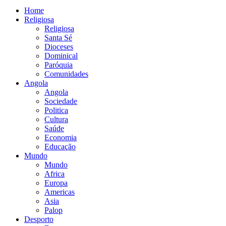
Home
Religiosa
Religiosa
Santa Sé
Dioceses
Dominical
Paróquia
Comunidades
Angola
Angola
Sociedade
Politica
Cultura
Saúde
Economia
Educação
Mundo
Mundo
Africa
Europa
Americas
Asia
Palop
Desporto