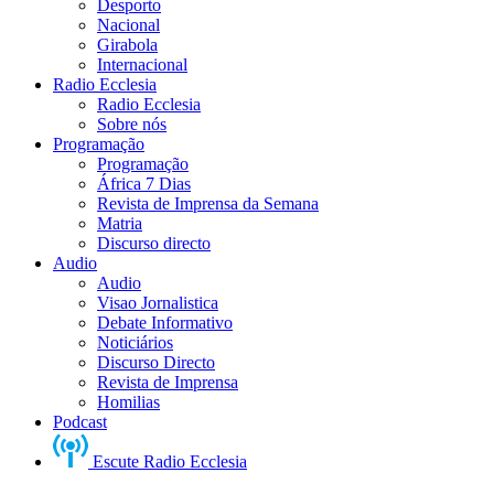
Desporto
Nacional
Girabola
Internacional
Radio Ecclesia
Radio Ecclesia
Sobre nós
Programação
Programação
África 7 Dias
Revista de Imprensa da Semana
Matria
Discurso directo
Audio
Audio
Visao Jornalistica
Debate Informativo
Noticiários
Discurso Directo
Revista de Imprensa
Homilias
Podcast
Escute Radio Ecclesia