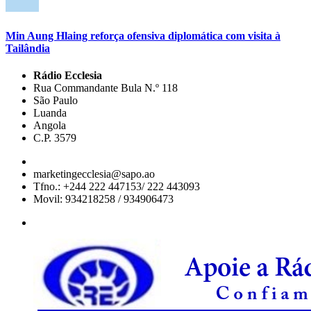
Min Aung Hlaing reforça ofensiva diplomática com visita à
Tailândia
Rádio Ecclesia
Rua Commandante Bula N.º 118
São Paulo
Luanda
Angola
C.P. 3579
marketingecclesia@sapo.ao
Tfno.: +244 222 447153/ 222 443093
Movil: 934218258 / 934906473