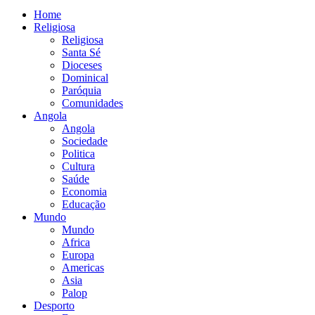
Home
Religiosa
Religiosa
Santa Sé
Dioceses
Dominical
Paróquia
Comunidades
Angola
Angola
Sociedade
Politica
Cultura
Saúde
Economia
Educação
Mundo
Mundo
Africa
Europa
Americas
Asia
Palop
Desporto