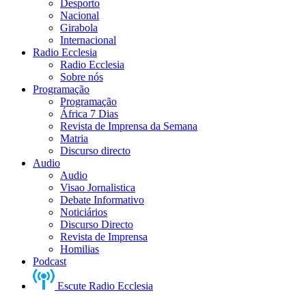
Desporto
Nacional
Girabola
Internacional
Radio Ecclesia
Radio Ecclesia
Sobre nós
Programação
Programação
África 7 Dias
Revista de Imprensa da Semana
Matria
Discurso directo
Audio
Audio
Visao Jornalistica
Debate Informativo
Noticiários
Discurso Directo
Revista de Imprensa
Homilias
Podcast
Escute Radio Ecclesia