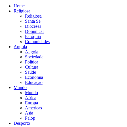
Home
Religiosa
Religiosa
Santa Sé
Dioceses
Dominical
Paróquia
Comunidades
Angola
Angola
Sociedade
Politica
Cultura
Saúde
Economia
Educação
Mundo
Mundo
Africa
Europa
Americas
Asia
Palop
Desporto