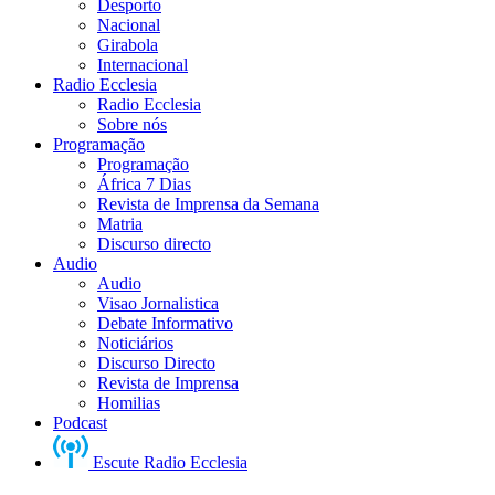
Desporto
Nacional
Girabola
Internacional
Radio Ecclesia
Radio Ecclesia
Sobre nós
Programação
Programação
África 7 Dias
Revista de Imprensa da Semana
Matria
Discurso directo
Audio
Audio
Visao Jornalistica
Debate Informativo
Noticiários
Discurso Directo
Revista de Imprensa
Homilias
Podcast
Escute Radio Ecclesia