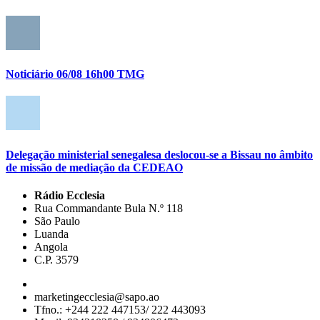
Noticiário 06/08 16h00 TMG
Delegação ministerial senegalesa deslocou-se a Bissau no âmbito
de missão de mediação da CEDEAO
Rádio Ecclesia
Rua Commandante Bula N.º 118
São Paulo
Luanda
Angola
C.P. 3579
marketingecclesia@sapo.ao
Tfno.: +244 222 447153/ 222 443093