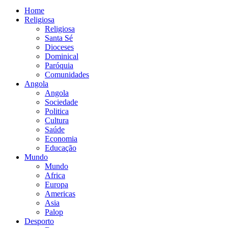
Home
Religiosa
Religiosa
Santa Sé
Dioceses
Dominical
Paróquia
Comunidades
Angola
Angola
Sociedade
Politica
Cultura
Saúde
Economia
Educação
Mundo
Mundo
Africa
Europa
Americas
Asia
Palop
Desporto