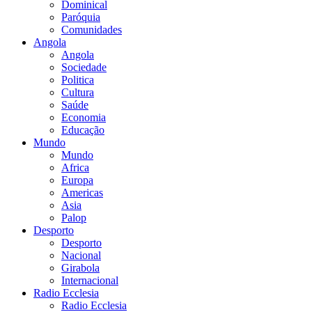
Dominical
Paróquia
Comunidades
Angola
Angola
Sociedade
Politica
Cultura
Saúde
Economia
Educação
Mundo
Mundo
Africa
Europa
Americas
Asia
Palop
Desporto
Desporto
Nacional
Girabola
Internacional
Radio Ecclesia
Radio Ecclesia