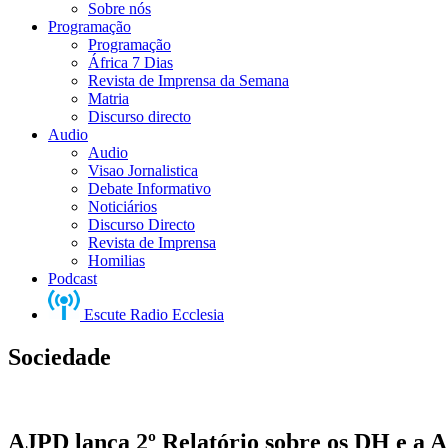
Sobre nós
Programação
Programação
África 7 Dias
Revista de Imprensa da Semana
Matria
Discurso directo
Audio
Audio
Visao Jornalistica
Debate Informativo
Noticiários
Discurso Directo
Revista de Imprensa
Homilias
Podcast
Escute Radio Ecclesia
Sociedade
AJPD lança 2º Relatório sobre os DH e a A