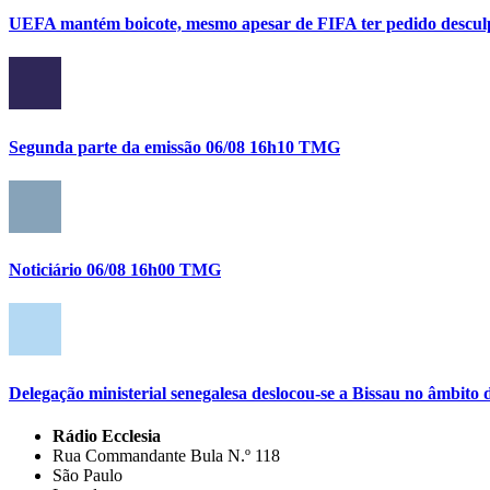
UEFA mantém boicote, mesmo apesar de FIFA ter pedido descul
Segunda parte da emissão 06/08 16h10 TMG
Noticiário 06/08 16h00 TMG
Delegação ministerial senegalesa deslocou-se a Bissau no âmbi
Rádio Ecclesia
Rua Commandante Bula N.º 118
São Paulo