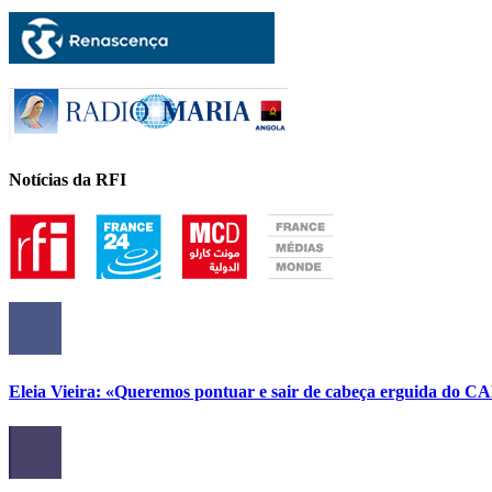
Notícias da RFI
Eleia Vieira: «Queremos pontuar e sair de cabeça erguida do C