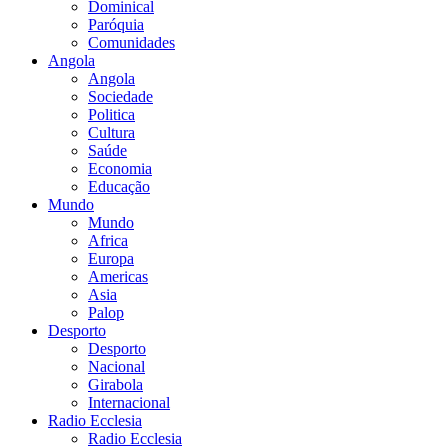
Dominical
Paróquia
Comunidades
Angola
Angola
Sociedade
Politica
Cultura
Saúde
Economia
Educação
Mundo
Mundo
Africa
Europa
Americas
Asia
Palop
Desporto
Desporto
Nacional
Girabola
Internacional
Radio Ecclesia
Radio Ecclesia