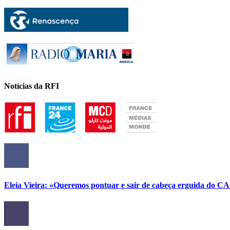
Notícias da RFI
Eleia Vieira: «Queremos pontuar e sair de cabeça erguida do C