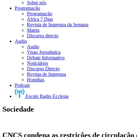
Sobre nós
Programação
Programação
África 7 Dias
Revista de Imprensa da Semana
Matria
Discurso directo
Audio
Audio
Visao Jornalistica
Debate Informativo
Noticiários
Discurso Directo
Revista de Imprensa
Homilias
Podcast
Escute Radio Ecclesia
Sociedade
CNCS condena as restrições de circulação 