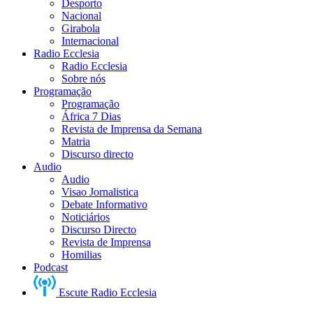
Desporto
Nacional
Girabola
Internacional
Radio Ecclesia
Radio Ecclesia
Sobre nós
Programação
Programação
África 7 Dias
Revista de Imprensa da Semana
Matria
Discurso directo
Audio
Audio
Visao Jornalistica
Debate Informativo
Noticiários
Discurso Directo
Revista de Imprensa
Homilias
Podcast
Escute Radio Ecclesia