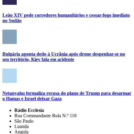
Leão XIV pede corredores humanitários e cessar-fogo imediato
no Sudão
Bulgária aponta dedo à Ucrânia após drone despenhar-se no
seu território, Kiev fala em acidente
Netanyahu formaliza recusa do plano de Trump para desarmar
o Hamas e Israel deixar Gaza
Rádio Ecclesia
Rua Commandante Bula N.º 118
São Paulo
Luanda
Angola