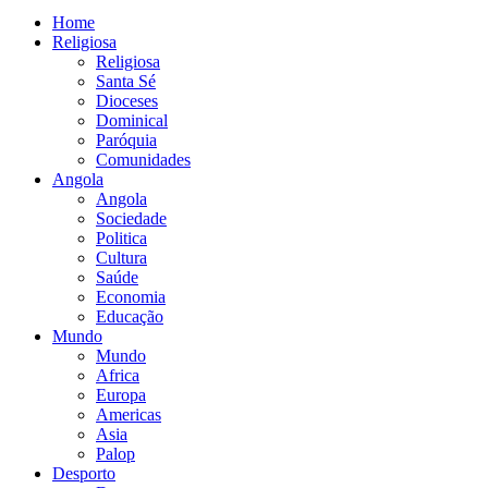
Home
Religiosa
Religiosa
Santa Sé
Dioceses
Dominical
Paróquia
Comunidades
Angola
Angola
Sociedade
Politica
Cultura
Saúde
Economia
Educação
Mundo
Mundo
Africa
Europa
Americas
Asia
Palop
Desporto