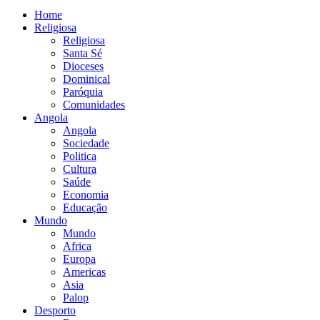
Home
Religiosa
Religiosa
Santa Sé
Dioceses
Dominical
Paróquia
Comunidades
Angola
Angola
Sociedade
Politica
Cultura
Saúde
Economia
Educação
Mundo
Mundo
Africa
Europa
Americas
Asia
Palop
Desporto