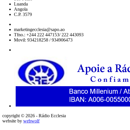
Luanda
Angola
C.P. 3579
marketingecclesia@sapo.ao
Tfno.: +244 222 447153/ 222 443093
Movil: 934218258 / 934906473
copyright © 2026 - Rádio Ecclesia
website by
webwolf