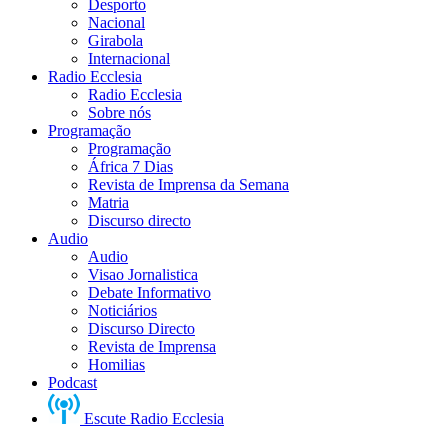
Desporto
Nacional
Girabola
Internacional
Radio Ecclesia
Radio Ecclesia
Sobre nós
Programação
Programação
África 7 Dias
Revista de Imprensa da Semana
Matria
Discurso directo
Audio
Audio
Visao Jornalistica
Debate Informativo
Noticiários
Discurso Directo
Revista de Imprensa
Homilias
Podcast
Escute Radio Ecclesia