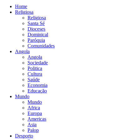
Home
Religiosa
Religiosa
Santa Sé
Dioceses
Dominical
Paróquia
Comunidades
Angola
Angola
Sociedade
Politica
Cultura
Saúde
Economia
Educação
Mundo
Mundo
Africa
Europa
Americas
Asia
Palop
Desporto