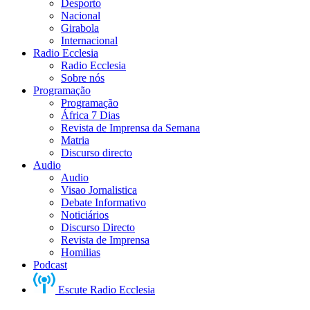
Desporto
Nacional
Girabola
Internacional
Radio Ecclesia
Radio Ecclesia
Sobre nós
Programação
Programação
África 7 Dias
Revista de Imprensa da Semana
Matria
Discurso directo
Audio
Audio
Visao Jornalistica
Debate Informativo
Noticiários
Discurso Directo
Revista de Imprensa
Homilias
Podcast
Escute Radio Ecclesia