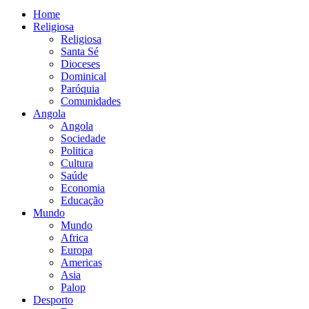
Home
Religiosa
Religiosa
Santa Sé
Dioceses
Dominical
Paróquia
Comunidades
Angola
Angola
Sociedade
Politica
Cultura
Saúde
Economia
Educação
Mundo
Mundo
Africa
Europa
Americas
Asia
Palop
Desporto