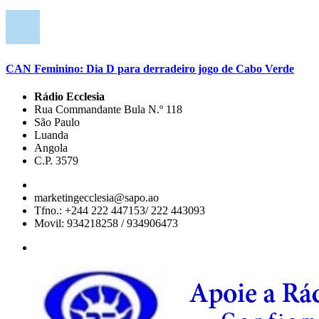
CAN Feminino: Dia D para derradeiro jogo de Cabo Verde
Rádio Ecclesia
Rua Commandante Bula N.º 118
São Paulo
Luanda
Angola
C.P. 3579
marketingecclesia@sapo.ao
Tfno.: +244 222 447153/ 222 443093
Movil: 934218258 / 934906473