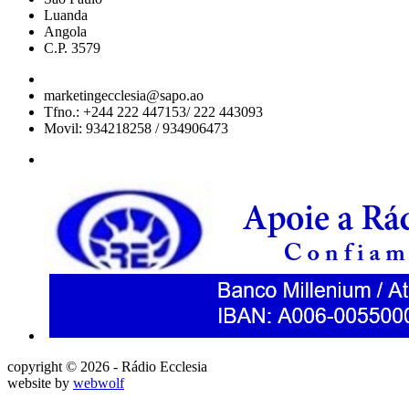
Luanda
Angola
C.P. 3579
marketingecclesia@sapo.ao
Tfno.: +244 222 447153/ 222 443093
Movil: 934218258 / 934906473
copyright © 2026 - Rádio Ecclesia
website by
webwolf