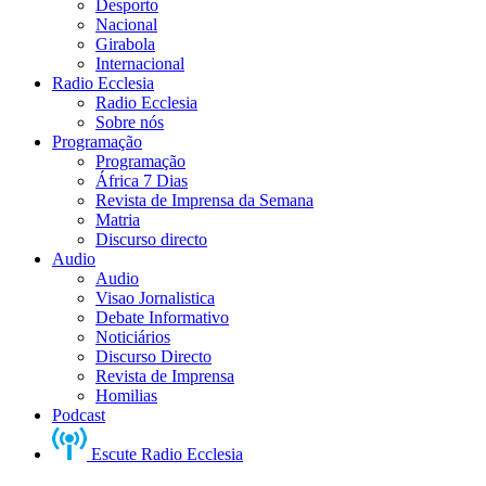
Desporto
Nacional
Girabola
Internacional
Radio Ecclesia
Radio Ecclesia
Sobre nós
Programação
Programação
África 7 Dias
Revista de Imprensa da Semana
Matria
Discurso directo
Audio
Audio
Visao Jornalistica
Debate Informativo
Noticiários
Discurso Directo
Revista de Imprensa
Homilias
Podcast
Escute Radio Ecclesia