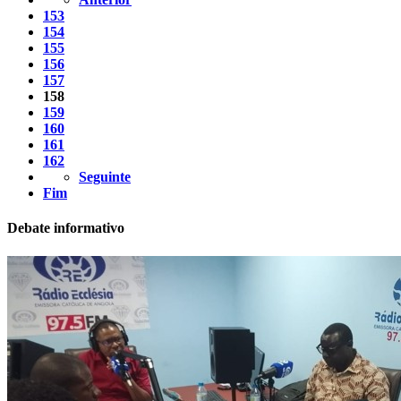
153
154
155
156
157
158
159
160
161
162
Seguinte
Fim
Debate informativo