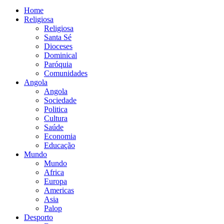
Home
Religiosa
Religiosa
Santa Sé
Dioceses
Dominical
Paróquia
Comunidades
Angola
Angola
Sociedade
Politica
Cultura
Saúde
Economia
Educação
Mundo
Mundo
Africa
Europa
Americas
Asia
Palop
Desporto