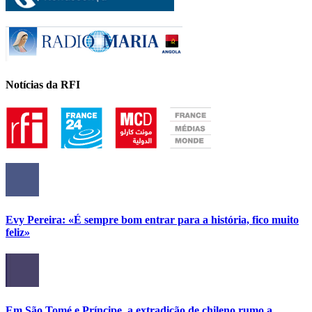
Notícias da RFI
Evy Pereira: «É sempre bom entrar para a história, fico muito
feliz»
Em São Tomé e Príncipe, a extradição de chileno rumo a