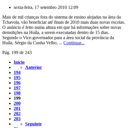
sexta-feira, 17 setembro 2010 12:09
Mais de mil crianças fora do sistema de ensino alojadas na área da
Tchavola, vão beneficiar até finais de 2010 mais duas novas escolas.
O anúncio é feito numa altura em que há informações sobre novas
demolições na Huíla, a serem executadas dentro de 15 dias.
Segundo o Vice-governador para a área social da província da
Huíla, Sérgio da Cunha Velho, ...
Continuar...
Pág. 199 de 243
Início
Anterior
194
195
196
197
198
199
200
201
202
203
Seguinte