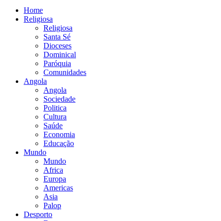
Home
Religiosa
Religiosa
Santa Sé
Dioceses
Dominical
Paróquia
Comunidades
Angola
Angola
Sociedade
Politica
Cultura
Saúde
Economia
Educação
Mundo
Mundo
Africa
Europa
Americas
Asia
Palop
Desporto