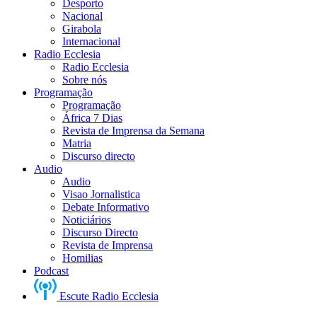
Desporto
Nacional
Girabola
Internacional
Radio Ecclesia
Radio Ecclesia
Sobre nós
Programação
Programação
África 7 Dias
Revista de Imprensa da Semana
Matria
Discurso directo
Audio
Audio
Visao Jornalistica
Debate Informativo
Noticiários
Discurso Directo
Revista de Imprensa
Homilias
Podcast
Escute Radio Ecclesia