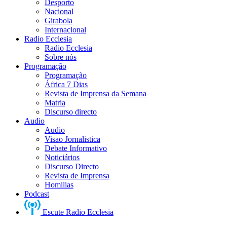
Desporto
Nacional
Girabola
Internacional
Radio Ecclesia
Radio Ecclesia
Sobre nós
Programação
Programação
África 7 Dias
Revista de Imprensa da Semana
Matria
Discurso directo
Audio
Audio
Visao Jornalistica
Debate Informativo
Noticiários
Discurso Directo
Revista de Imprensa
Homilias
Podcast
Escute Radio Ecclesia