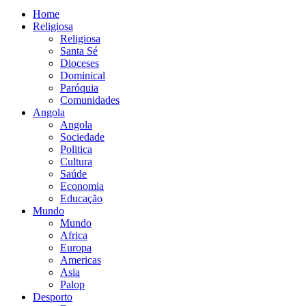
Home
Religiosa
Religiosa
Santa Sé
Dioceses
Dominical
Paróquia
Comunidades
Angola
Angola
Sociedade
Politica
Cultura
Saúde
Economia
Educação
Mundo
Mundo
Africa
Europa
Americas
Asia
Palop
Desporto