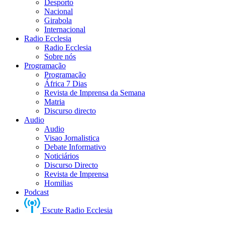
Desporto
Nacional
Girabola
Internacional
Radio Ecclesia
Radio Ecclesia
Sobre nós
Programação
Programação
África 7 Dias
Revista de Imprensa da Semana
Matria
Discurso directo
Audio
Audio
Visao Jornalistica
Debate Informativo
Noticiários
Discurso Directo
Revista de Imprensa
Homilias
Podcast
Escute Radio Ecclesia