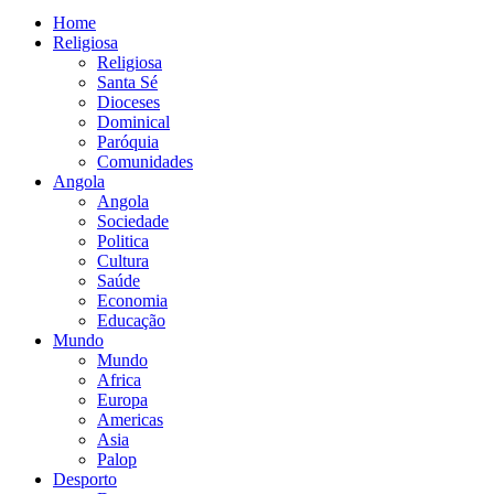
Home
Religiosa
Religiosa
Santa Sé
Dioceses
Dominical
Paróquia
Comunidades
Angola
Angola
Sociedade
Politica
Cultura
Saúde
Economia
Educação
Mundo
Mundo
Africa
Europa
Americas
Asia
Palop
Desporto