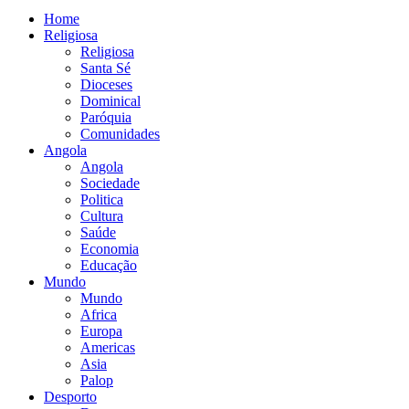
Home
Religiosa
Religiosa
Santa Sé
Dioceses
Dominical
Paróquia
Comunidades
Angola
Angola
Sociedade
Politica
Cultura
Saúde
Economia
Educação
Mundo
Mundo
Africa
Europa
Americas
Asia
Palop
Desporto