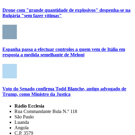
Drone com "grande quantidade de explosivos" despenha-se na
Bulgária "sem fazer vítimas"
Espanha passa a efectuar controlos a quem vem de Itália em
resposta a medida semelhante de Meloni
Voto do Senado confirma Todd Blanche, antigo advogado de
Trump, como Ministro da Justiça
Rádio Ecclesia
Rua Commandante Bula N.º 118
São Paulo
Luanda
Angola
C.P. 3579