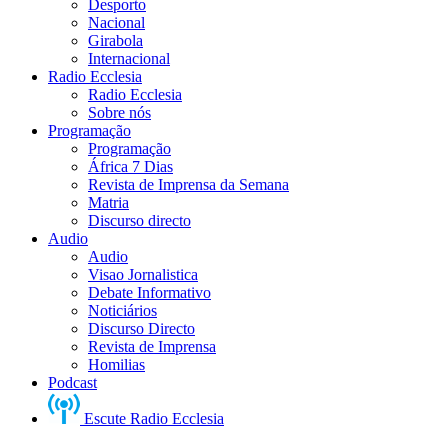
Desporto
Nacional
Girabola
Internacional
Radio Ecclesia
Radio Ecclesia
Sobre nós
Programação
Programação
África 7 Dias
Revista de Imprensa da Semana
Matria
Discurso directo
Audio
Audio
Visao Jornalistica
Debate Informativo
Noticiários
Discurso Directo
Revista de Imprensa
Homilias
Podcast
Escute Radio Ecclesia