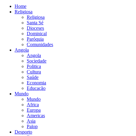
Home
Religiosa
Religiosa
Santa Sé
Dioceses
Dominical
Paróquia
Comunidades
Angola
Angola
Sociedade
Politica
Cultura
Saúde
Economia
Educação
Mundo
Mundo
Africa
Europa
Americas
Asia
Palop
Desporto