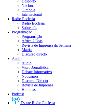
Desporto
Nacional
Girabola
Internacional
Radio Ecclesia
Radio Ecclesia
Sobre nós
Programação
Programação
África 7 Dias
Revista de Imprensa da Semana
Matria
Discurso directo
Audio
Audio
Visao Jornalistica
Debate Informativo
Noticiários
Discurso Directo
Revista de Imprensa
Homilias
Podcast
Escute Radio Ecclesia