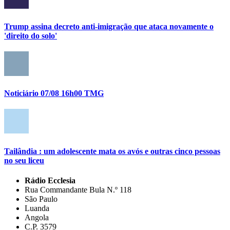
Trump assina decreto anti-imigração que ataca novamente o
'direito do solo'
Noticiário 07/08 16h00 TMG
Tailândia : um adolescente mata os avós e outras cinco pessoas
no seu liceu
Rádio Ecclesia
Rua Commandante Bula N.º 118
São Paulo
Luanda
Angola
C.P. 3579