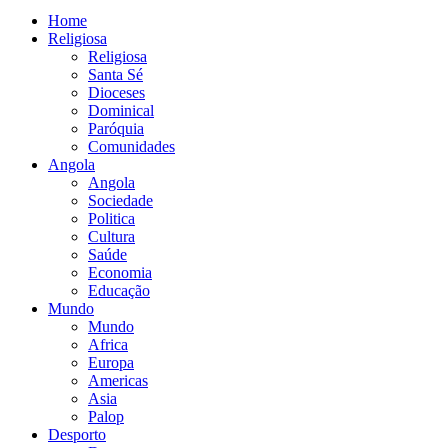
Home
Religiosa
Religiosa
Santa Sé
Dioceses
Dominical
Paróquia
Comunidades
Angola
Angola
Sociedade
Politica
Cultura
Saúde
Economia
Educação
Mundo
Mundo
Africa
Europa
Americas
Asia
Palop
Desporto