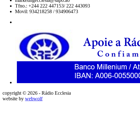
marketingecclesia@sapo.ao
Tfno.: +244 222 447153/ 222 443093
Movil: 934218258 / 934906473
copyright © 2026 - Rádio Ecclesia
website by
webwolf