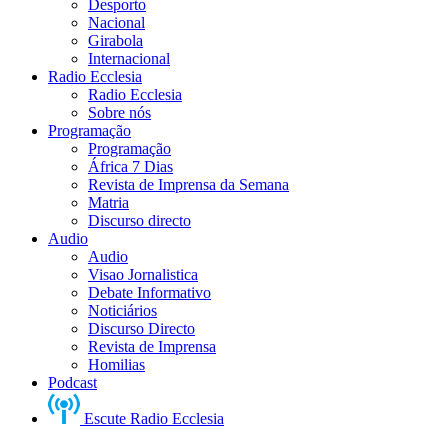
Desporto
Nacional
Girabola
Internacional
Radio Ecclesia
Radio Ecclesia
Sobre nós
Programação
Programação
África 7 Dias
Revista de Imprensa da Semana
Matria
Discurso directo
Audio
Audio
Visao Jornalistica
Debate Informativo
Noticiários
Discurso Directo
Revista de Imprensa
Homilias
Podcast
Escute Radio Ecclesia