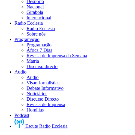
Desporto
Nacional
Girabola
Internacional
Radio Ecclesia
Radio Ecclesia
Sobre nós
Programação
Programação
África 7 Dias
Revista de Imprensa da Semana
Matria
Discurso directo
Audio
Audio
Visao Jornalistica
Debate Informativo
Noticiários
Discurso Directo
Revista de Imprensa
Homilias
Podcast
Escute Radio Ecclesia