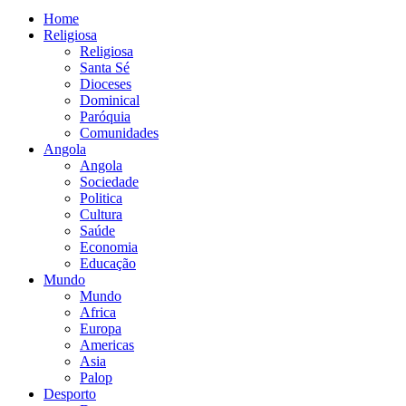
Home
Religiosa
Religiosa
Santa Sé
Dioceses
Dominical
Paróquia
Comunidades
Angola
Angola
Sociedade
Politica
Cultura
Saúde
Economia
Educação
Mundo
Mundo
Africa
Europa
Americas
Asia
Palop
Desporto