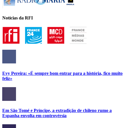
Notícias da RFI
Evy Pereira: «É sempre bom entrar para a história, fico muito
feliz»
Em São Tomé e Príncipe, a extradição de chileno rumo a
Espanha envolta em controvérsia