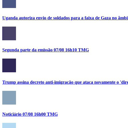
Uganda autoriza envio de soldados para a faixa de Gaza no âmbi
Segunda parte da emissão 07/08 16h10 TMG
Trump assina decreto anti-imigração que ataca novamente o 'direi
Noticiário 07/08 16h00 TMG