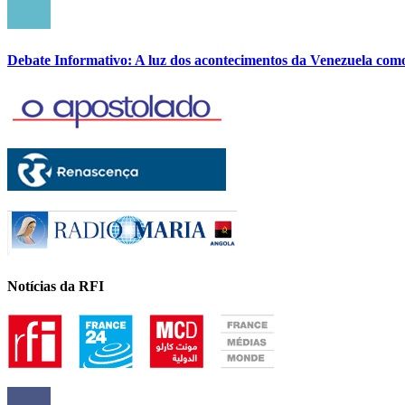
Debate Informativo: A luz dos acontecimentos da Venezuela com
Notícias da RFI