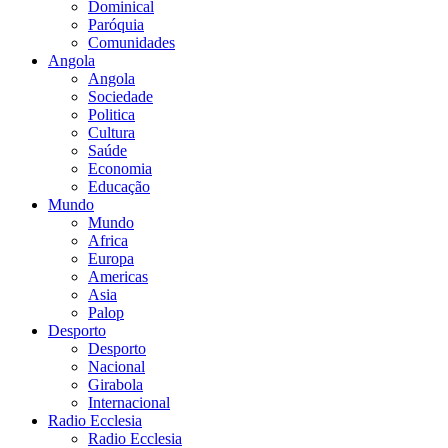
Dominical
Paróquia
Comunidades
Angola
Angola
Sociedade
Politica
Cultura
Saúde
Economia
Educação
Mundo
Mundo
Africa
Europa
Americas
Asia
Palop
Desporto
Desporto
Nacional
Girabola
Internacional
Radio Ecclesia
Radio Ecclesia