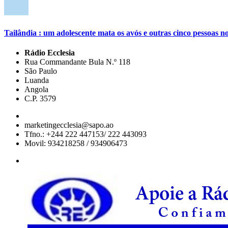
Tailândia : um adolescente mata os avós e outras cinco pessoas no
Rádio Ecclesia
Rua Commandante Bula N.º 118
São Paulo
Luanda
Angola
C.P. 3579
marketingecclesia@sapo.ao
Tfno.: +244 222 447153/ 222 443093
Movil: 934218258 / 934906473