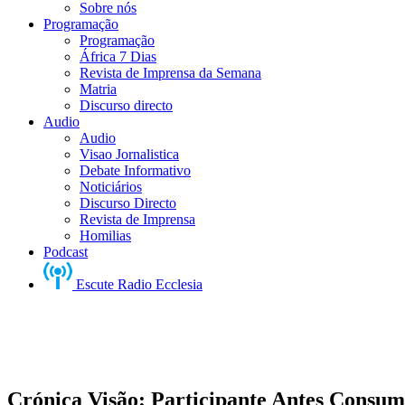
Sobre nós
Programação
Programação
África 7 Dias
Revista de Imprensa da Semana
Matria
Discurso directo
Audio
Audio
Visao Jornalistica
Debate Informativo
Noticiários
Discurso Directo
Revista de Imprensa
Homilias
Podcast
Escute Radio Ecclesia
Crónica Visão: Participante Antes Consum