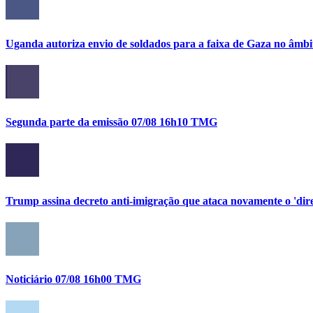
Uganda autoriza envio de soldados para a faixa de Gaza no âmbi
Segunda parte da emissão 07/08 16h10 TMG
Trump assina decreto anti-imigração que ataca novamente o 'direi
Noticiário 07/08 16h00 TMG