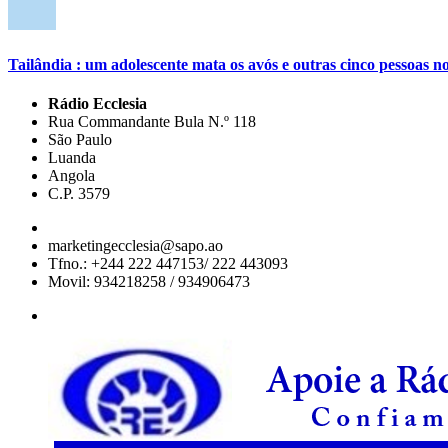
Tailândia : um adolescente mata os avós e outras cinco pessoas no
Rádio Ecclesia
Rua Commandante Bula N.º 118
São Paulo
Luanda
Angola
C.P. 3579
marketingecclesia@sapo.ao
Tfno.: +244 222 447153/ 222 443093
Movil: 934218258 / 934906473