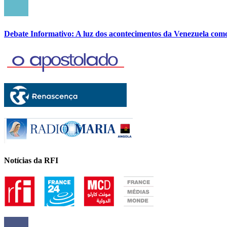
Debate Informativo: A luz dos acontecimentos da Venezuela com
Notícias da RFI