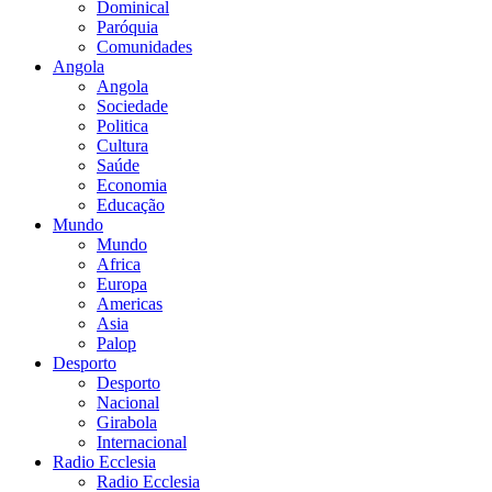
Dominical
Paróquia
Comunidades
Angola
Angola
Sociedade
Politica
Cultura
Saúde
Economia
Educação
Mundo
Mundo
Africa
Europa
Americas
Asia
Palop
Desporto
Desporto
Nacional
Girabola
Internacional
Radio Ecclesia
Radio Ecclesia