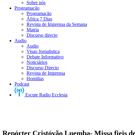
Sobre nós
Programação
Programação
África 7 Dias
Revista de Imprensa da Semana
Matria
Discurso directo
Audio
Audio
Visao Jornalistica
Debate Informativo
Noticiários
Discurso Directo
Revista de Imprensa
Homilias
Podcast
Escute Radio Ecclesia
Repórter Cristóvão Luemba- Missa fieis d