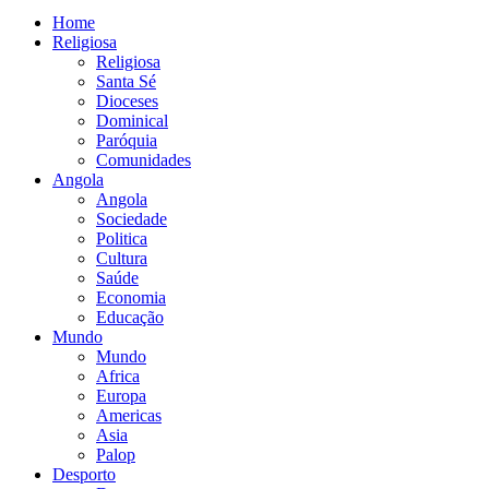
Home
Religiosa
Religiosa
Santa Sé
Dioceses
Dominical
Paróquia
Comunidades
Angola
Angola
Sociedade
Politica
Cultura
Saúde
Economia
Educação
Mundo
Mundo
Africa
Europa
Americas
Asia
Palop
Desporto