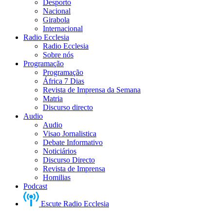
Desporto
Nacional
Girabola
Internacional
Radio Ecclesia
Radio Ecclesia
Sobre nós
Programação
Programação
África 7 Dias
Revista de Imprensa da Semana
Matria
Discurso directo
Audio
Audio
Visao Jornalistica
Debate Informativo
Noticiários
Discurso Directo
Revista de Imprensa
Homilias
Podcast
Escute Radio Ecclesia