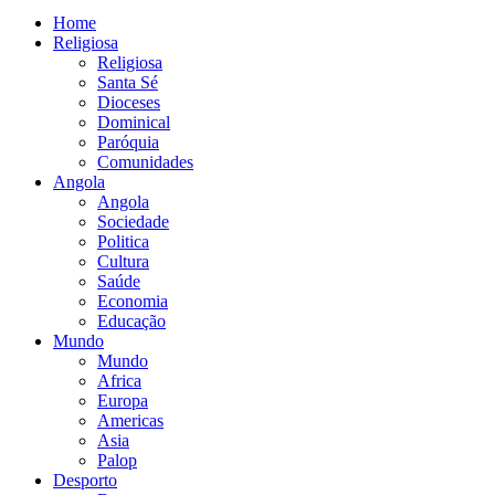
Home
Religiosa
Religiosa
Santa Sé
Dioceses
Dominical
Paróquia
Comunidades
Angola
Angola
Sociedade
Politica
Cultura
Saúde
Economia
Educação
Mundo
Mundo
Africa
Europa
Americas
Asia
Palop
Desporto