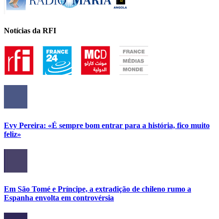
Notícias da RFI
Evy Pereira: «É sempre bom entrar para a história, fico muito
feliz»
Em São Tomé e Príncipe, a extradição de chileno rumo a
Espanha envolta em controvérsia