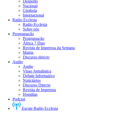
Desporto
Nacional
Girabola
Internacional
Radio Ecclesia
Radio Ecclesia
Sobre nós
Programação
Programação
África 7 Dias
Revista de Imprensa da Semana
Matria
Discurso directo
Audio
Audio
Visao Jornalistica
Debate Informativo
Noticiários
Discurso Directo
Revista de Imprensa
Homilias
Podcast
Escute Radio Ecclesia