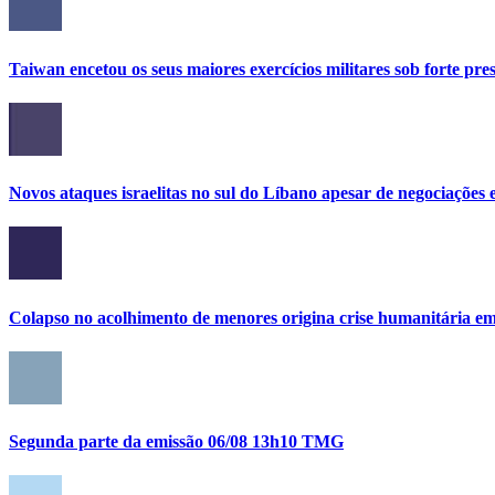
Taiwan encetou os seus maiores exercícios militares sob forte pre
Novos ataques israelitas no sul do Líbano apesar de negociações e
Colapso no acolhimento de menores origina crise humanitária e
Segunda parte da emissão 06/08 13h10 TMG