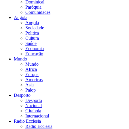
Dominical
Paróquia
Comunidades
Angola
Angola
Sociedade
Politica
Cultura
Saúde
Economia
Educação
Mundo
Mundo
Africa
Europa
Americas
Asia
Palop
Desporto
Desporto
Nacional
Girabola
Internacional
Radio Ecclesia
Radio Ecclesia