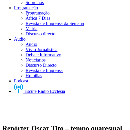
Sobre nós
Programação
Programação
África 7 Dias
Revista de Imprensa da Semana
Matria
Discurso directo
Audio
Audio
Visao Jornalistica
Debate Informativo
Noticiários
Discurso Directo
Revista de Imprensa
Homilias
Podcast
Escute Radio Ecclesia
Repórter Óscar Tito – tempo quaresmal