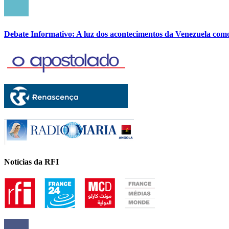
Debate Informativo: A luz dos acontecimentos da Venezuela com
Notícias da RFI