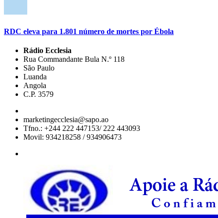
RDC eleva para 1.801 número de mortes por Ébola
Rádio Ecclesia
Rua Commandante Bula N.º 118
São Paulo
Luanda
Angola
C.P. 3579
marketingecclesia@sapo.ao
Tfno.: +244 222 447153/ 222 443093
Movil: 934218258 / 934906473