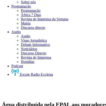
Sobre nós
Programação
Programação
África 7 Dias
Revista de Imprensa da Semana
Matria
Discurso directo
Audio
Audio
Visao Jornalistica
Debate Informativo
Noticiários
Discurso Directo
Revista de Imprensa
Homilias
Podcast
Escute Radio Ecclesia
Água distribuída pela EPAL aos moradores 