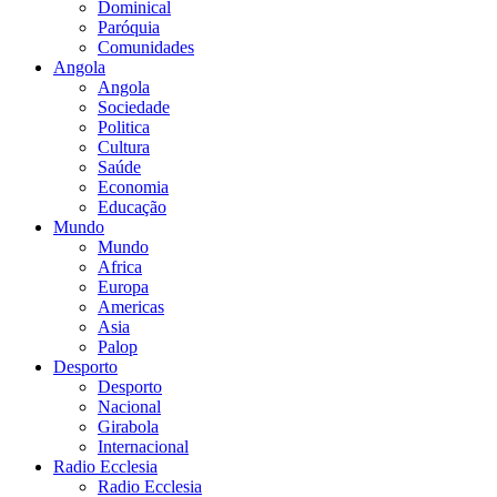
Dominical
Paróquia
Comunidades
Angola
Angola
Sociedade
Politica
Cultura
Saúde
Economia
Educação
Mundo
Mundo
Africa
Europa
Americas
Asia
Palop
Desporto
Desporto
Nacional
Girabola
Internacional
Radio Ecclesia
Radio Ecclesia