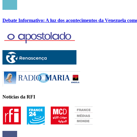
Debate Informativo: A luz dos acontecimentos da Venezuela com
Notícias da RFI