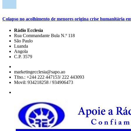
Colapso no acolhimento de menores origina crise humanitária e
Rádio Ecclesia
Rua Commandante Bula N.º 118
São Paulo
Luanda
Angola
C.P. 3579
marketingecclesia@sapo.ao
Tfno.: +244 222 447153/ 222 443093
Movil: 934218258 / 934906473