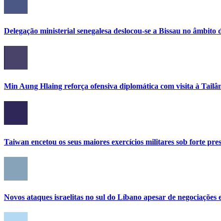
Delegação ministerial senegalesa deslocou-se a Bissau no âmbi
Min Aung Hlaing reforça ofensiva diplomática com visita à Tailâ
Taiwan encetou os seus maiores exercícios militares sob forte pre
Novos ataques israelitas no sul do Líbano apesar de negociações e