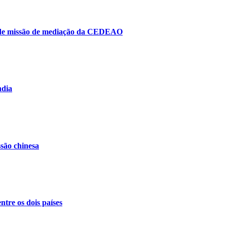
to de missão de mediação da CEDEAO
ndia
ssão chinesa
ntre os dois países