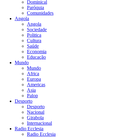
Dominical
Paróquia
Comunidades
Angola
Angola
Sociedade
Politica
Cultura
Saúde
Economia
Educação
Mundo
Mundo
Africa
Europa
Americas
Asia
Palop
Desporto
Desporto
Nacional
Girabola
Internacional
Radio Ecclesia
Radio Ecclesia