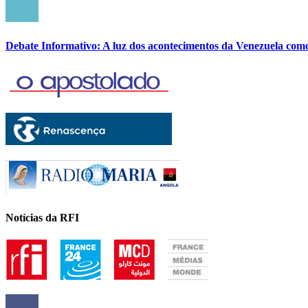
Debate Informativo: A luz dos acontecimentos da Venezuela com
Notícias da RFI