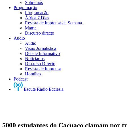
Sobre nós
Programação
Programação
África 7 Dias
Revista de Imprensa da Semana
Matria
Discurso directo
Audio
Audio
Visao Jornalistica
Debate Informativo
Noticiários
Discurso Directo
Revista de Imprensa
Homilias
Podcast
Escute Radio Ecclesia
5000 estudantes do Cacuaco clamam por tr