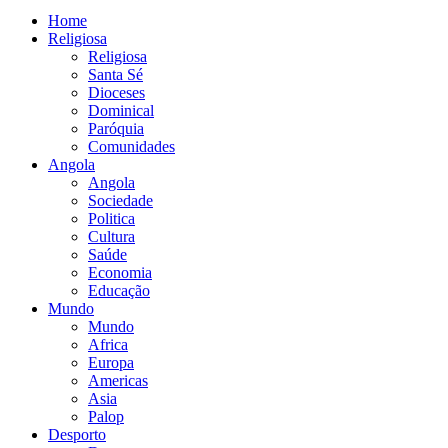
Home
Religiosa
Religiosa
Santa Sé
Dioceses
Dominical
Paróquia
Comunidades
Angola
Angola
Sociedade
Politica
Cultura
Saúde
Economia
Educação
Mundo
Mundo
Africa
Europa
Americas
Asia
Palop
Desporto