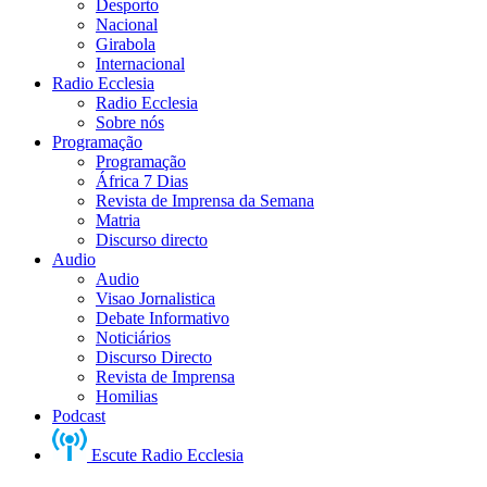
Desporto
Nacional
Girabola
Internacional
Radio Ecclesia
Radio Ecclesia
Sobre nós
Programação
Programação
África 7 Dias
Revista de Imprensa da Semana
Matria
Discurso directo
Audio
Audio
Visao Jornalistica
Debate Informativo
Noticiários
Discurso Directo
Revista de Imprensa
Homilias
Podcast
Escute Radio Ecclesia