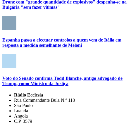
Drone com "grande quantidade de explosivos" despenha-se na
Bulgária "sem fazer vítimas"
Espanha passa a efectuar controlos a quem vem de Itália em
resposta a medida semelhante de Meloni
Voto do Senado confirma Todd Blanche, antigo advogado de
Trump, como Ministro da Justiça
Rádio Ecclesia
Rua Commandante Bula N.º 118
São Paulo
Luanda
Angola
C.P. 3579