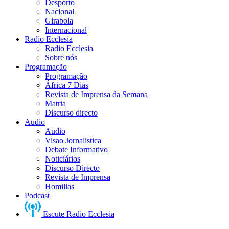
Desporto
Nacional
Girabola
Internacional
Radio Ecclesia
Radio Ecclesia
Sobre nós
Programação
Programação
África 7 Dias
Revista de Imprensa da Semana
Matria
Discurso directo
Audio
Audio
Visao Jornalistica
Debate Informativo
Noticiários
Discurso Directo
Revista de Imprensa
Homilias
Podcast
Escute Radio Ecclesia