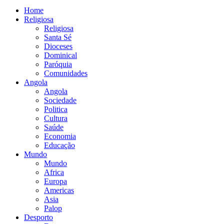
Home
Religiosa
Religiosa
Santa Sé
Dioceses
Dominical
Paróquia
Comunidades
Angola
Angola
Sociedade
Politica
Cultura
Saúde
Economia
Educação
Mundo
Mundo
Africa
Europa
Americas
Asia
Palop
Desporto