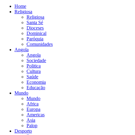
Home
Religiosa
Religiosa
Santa Sé
Dioceses
Dominical
Paróquia
Comunidades
Angola
Angola
Sociedade
Politica
Cultura
Saúde
Economia
Educação
Mundo
Mundo
Africa
Europa
Americas
Asia
Palop
Desporto