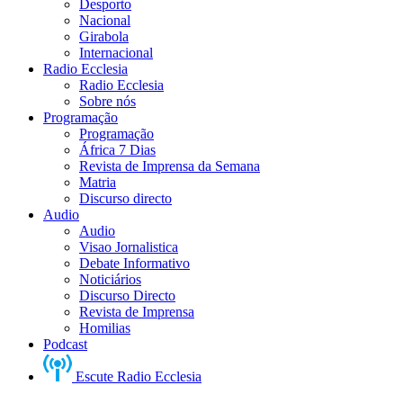
Desporto
Nacional
Girabola
Internacional
Radio Ecclesia
Radio Ecclesia
Sobre nós
Programação
Programação
África 7 Dias
Revista de Imprensa da Semana
Matria
Discurso directo
Audio
Audio
Visao Jornalistica
Debate Informativo
Noticiários
Discurso Directo
Revista de Imprensa
Homilias
Podcast
Escute Radio Ecclesia