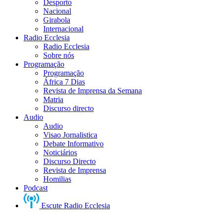
Desporto
Nacional
Girabola
Internacional
Radio Ecclesia
Radio Ecclesia
Sobre nós
Programação
Programação
África 7 Dias
Revista de Imprensa da Semana
Matria
Discurso directo
Audio
Audio
Visao Jornalistica
Debate Informativo
Noticiários
Discurso Directo
Revista de Imprensa
Homilias
Podcast
Escute Radio Ecclesia