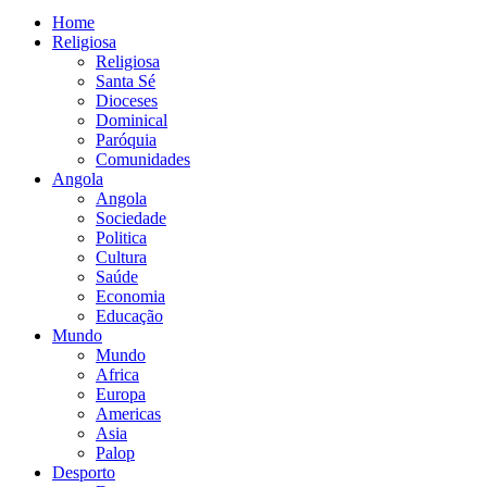
Home
Religiosa
Religiosa
Santa Sé
Dioceses
Dominical
Paróquia
Comunidades
Angola
Angola
Sociedade
Politica
Cultura
Saúde
Economia
Educação
Mundo
Mundo
Africa
Europa
Americas
Asia
Palop
Desporto