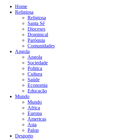
Home
Religiosa
Religiosa
Santa Sé
Dioceses
Dominical
Paróquia
Comunidades
Angola
Angola
Sociedade
Politica
Cultura
Saúde
Economia
Educação
Mundo
Mundo
Africa
Europa
Americas
Asia
Palop
Desporto