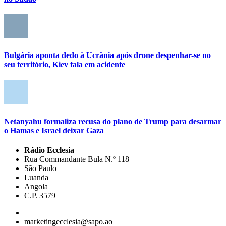
Bulgária aponta dedo à Ucrânia após drone despenhar-se no
seu território, Kiev fala em acidente
Netanyahu formaliza recusa do plano de Trump para desarmar
o Hamas e Israel deixar Gaza
Rádio Ecclesia
Rua Commandante Bula N.º 118
São Paulo
Luanda
Angola
C.P. 3579
marketingecclesia@sapo.ao