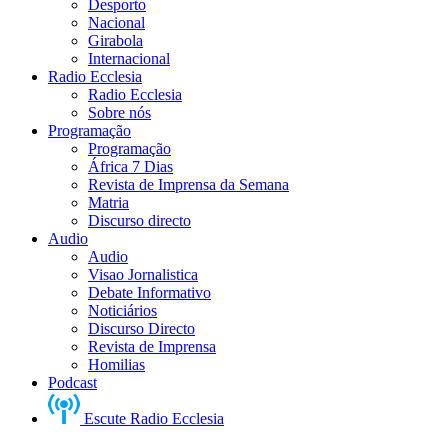
Desporto
Nacional
Girabola
Internacional
Radio Ecclesia
Radio Ecclesia
Sobre nós
Programação
Programação
África 7 Dias
Revista de Imprensa da Semana
Matria
Discurso directo
Audio
Audio
Visao Jornalistica
Debate Informativo
Noticiários
Discurso Directo
Revista de Imprensa
Homilias
Podcast
Escute Radio Ecclesia