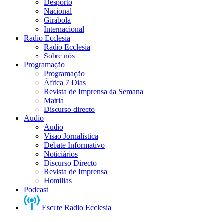
Desporto
Nacional
Girabola
Internacional
Radio Ecclesia
Radio Ecclesia
Sobre nós
Programação
Programação
África 7 Dias
Revista de Imprensa da Semana
Matria
Discurso directo
Audio
Audio
Visao Jornalistica
Debate Informativo
Noticiários
Discurso Directo
Revista de Imprensa
Homilias
Podcast
Escute Radio Ecclesia