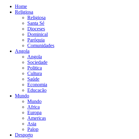
Home
Religiosa
Religiosa
Santa Sé
Dioceses
Dominical
Paróquia
Comunidades
Angola
Angola
Sociedade
Politica
Cultura
Saúde
Economia
Educação
Mundo
Mundo
Africa
Europa
Americas
Asia
Palop
Desporto