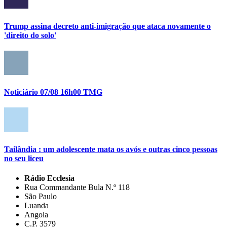
Trump assina decreto anti-imigração que ataca novamente o
'direito do solo'
Noticiário 07/08 16h00 TMG
Tailândia : um adolescente mata os avós e outras cinco pessoas
no seu liceu
Rádio Ecclesia
Rua Commandante Bula N.º 118
São Paulo
Luanda
Angola
C.P. 3579