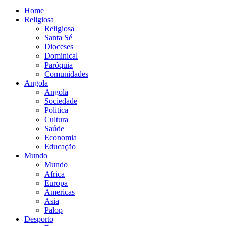
Home
Religiosa
Religiosa
Santa Sé
Dioceses
Dominical
Paróquia
Comunidades
Angola
Angola
Sociedade
Politica
Cultura
Saúde
Economia
Educação
Mundo
Mundo
Africa
Europa
Americas
Asia
Palop
Desporto