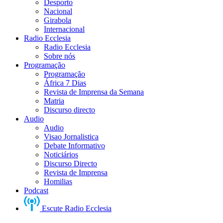
Desporto
Nacional
Girabola
Internacional
Radio Ecclesia
Radio Ecclesia
Sobre nós
Programação
Programação
África 7 Dias
Revista de Imprensa da Semana
Matria
Discurso directo
Audio
Audio
Visao Jornalistica
Debate Informativo
Noticiários
Discurso Directo
Revista de Imprensa
Homilias
Podcast
Escute Radio Ecclesia