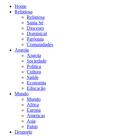
Home
Religiosa
Religiosa
Santa Sé
Dioceses
Dominical
Paróquia
Comunidades
Angola
Angola
Sociedade
Politica
Cultura
Saúde
Economia
Educação
Mundo
Mundo
Africa
Europa
Americas
Asia
Palop
Desporto