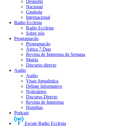
Desporto
Nacional
Girabola
Internacional
Radio Ecclesia
Radio Ecclesia
Sobre nós
Programação
Programação
África 7 Dias
Revista de Imprensa da Semana
Matria
Discurso directo
Audio
Audio
Visao Jornalistica
Debate Informativo
Noticiários
Discurso Directo
Revista de Imprensa
Homilias
Podcast
Escute Radio Ecclesia