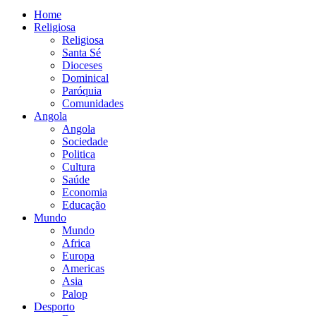
Home
Religiosa
Religiosa
Santa Sé
Dioceses
Dominical
Paróquia
Comunidades
Angola
Angola
Sociedade
Politica
Cultura
Saúde
Economia
Educação
Mundo
Mundo
Africa
Europa
Americas
Asia
Palop
Desporto