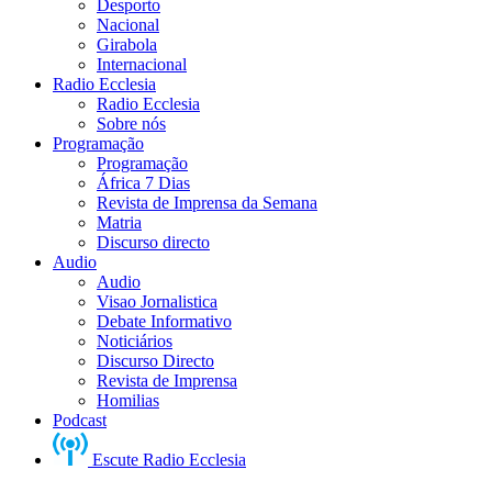
Desporto
Nacional
Girabola
Internacional
Radio Ecclesia
Radio Ecclesia
Sobre nós
Programação
Programação
África 7 Dias
Revista de Imprensa da Semana
Matria
Discurso directo
Audio
Audio
Visao Jornalistica
Debate Informativo
Noticiários
Discurso Directo
Revista de Imprensa
Homilias
Podcast
Escute Radio Ecclesia