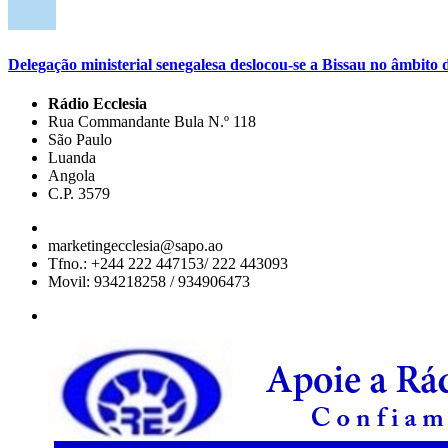
Delegação ministerial senegalesa deslocou-se a Bissau no âmbi
Rádio Ecclesia
Rua Commandante Bula N.º 118
São Paulo
Luanda
Angola
C.P. 3579
marketingecclesia@sapo.ao
Tfno.: +244 222 447153/ 222 443093
Movil: 934218258 / 934906473