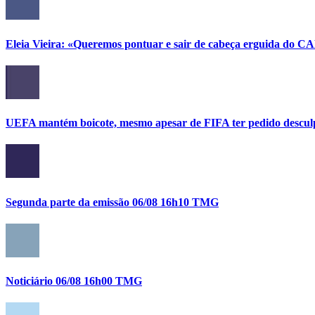
Eleia Vieira: «Queremos pontuar e sair de cabeça erguida do C
UEFA mantém boicote, mesmo apesar de FIFA ter pedido descul
Segunda parte da emissão 06/08 16h10 TMG
Noticiário 06/08 16h00 TMG