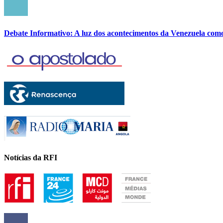
Debate Informativo: A luz dos acontecimentos da Venezuela com
Notícias da RFI