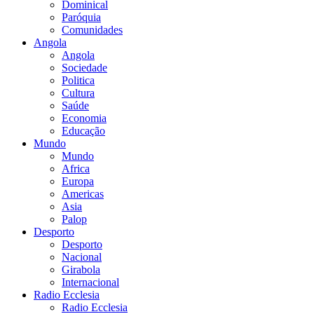
Dominical
Paróquia
Comunidades
Angola
Angola
Sociedade
Politica
Cultura
Saúde
Economia
Educação
Mundo
Mundo
Africa
Europa
Americas
Asia
Palop
Desporto
Desporto
Nacional
Girabola
Internacional
Radio Ecclesia
Radio Ecclesia