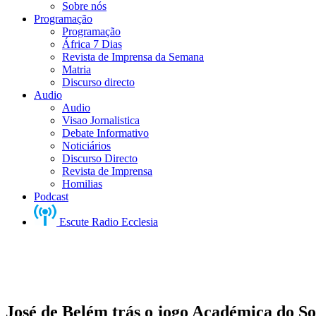
Sobre nós
Programação
Programação
África 7 Dias
Revista de Imprensa da Semana
Matria
Discurso directo
Audio
Audio
Visao Jornalistica
Debate Informativo
Noticiários
Discurso Directo
Revista de Imprensa
Homilias
Podcast
Escute Radio Ecclesia
José de Belém trás o jogo Académica do S