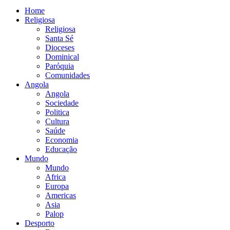
Home
Religiosa
Religiosa
Santa Sé
Dioceses
Dominical
Paróquia
Comunidades
Angola
Angola
Sociedade
Politica
Cultura
Saúde
Economia
Educação
Mundo
Mundo
Africa
Europa
Americas
Asia
Palop
Desporto