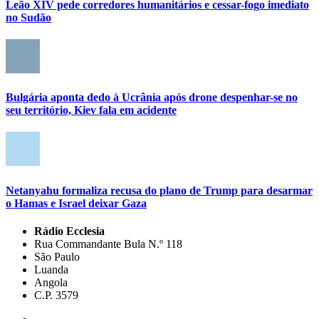
Leão XIV pede corredores humanitários e cessar-fogo imediato
no Sudão
Bulgária aponta dedo à Ucrânia após drone despenhar-se no
seu território, Kiev fala em acidente
Netanyahu formaliza recusa do plano de Trump para desarmar
o Hamas e Israel deixar Gaza
Rádio Ecclesia
Rua Commandante Bula N.º 118
São Paulo
Luanda
Angola
C.P. 3579