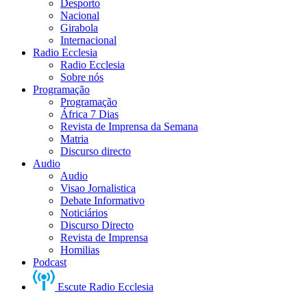
Desporto
Nacional
Girabola
Internacional
Radio Ecclesia
Radio Ecclesia
Sobre nós
Programação
Programação
África 7 Dias
Revista de Imprensa da Semana
Matria
Discurso directo
Audio
Audio
Visao Jornalistica
Debate Informativo
Noticiários
Discurso Directo
Revista de Imprensa
Homilias
Podcast
Escute Radio Ecclesia