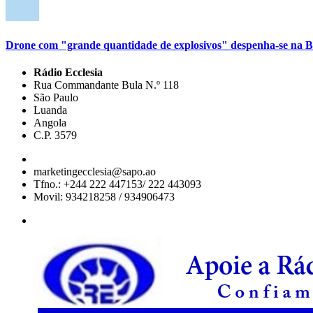
Drone com "grande quantidade de explosivos" despenha-se na Bu
Rádio Ecclesia
Rua Commandante Bula N.º 118
São Paulo
Luanda
Angola
C.P. 3579
marketingecclesia@sapo.ao
Tfno.: +244 222 447153/ 222 443093
Movil: 934218258 / 934906473