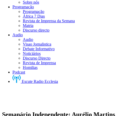
Sobre nós
Programação
Programação
África 7 Dias
Revista de Imprensa da Semana
Matria
Discurso directo
Audio
Audio
Visao Jornalistica
Debate Informativo
Noticiários
Discurso Directo
Revista de Imprensa
Homilias
Podcast
Escute Radio Ecclesia
Semanário Independente: Aurélio Martins 