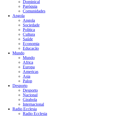
Dominical
Paróquia
Comunidades
Angola
Angola
Sociedade
Politica
Cultura
Saúde
Economia
Educação
Mundo
Mundo
Africa
Europa
Americas
Asia
Palop
Desporto
Desporto
Nacional
Girabola
Internacional
Radio Ecclesia
Radio Ecclesia