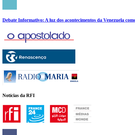
Debate Informativo: A luz dos acontecimentos da Venezuela com
Notícias da RFI