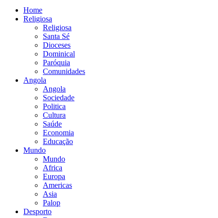
Home
Religiosa
Religiosa
Santa Sé
Dioceses
Dominical
Paróquia
Comunidades
Angola
Angola
Sociedade
Politica
Cultura
Saúde
Economia
Educação
Mundo
Mundo
Africa
Europa
Americas
Asia
Palop
Desporto