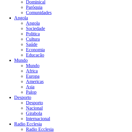
Dominical
Paróquia
Comunidades
Angola
Angola
Sociedade
Politica
Cultura
Saúde
Economia
Educação
Mundo
Mundo
Africa
Europa
Americas
Asia
Palop
Desporto
Desporto
Nacional
Girabola
Internacional
Radio Ecclesia
Radio Ecclesia