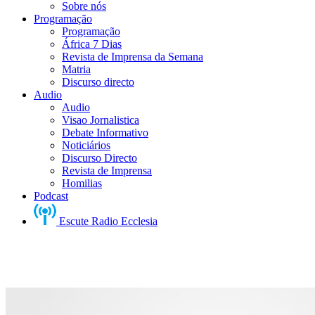
Sobre nós
Programação
Programação
África 7 Dias
Revista de Imprensa da Semana
Matria
Discurso directo
Audio
Audio
Visao Jornalistica
Debate Informativo
Noticiários
Discurso Directo
Revista de Imprensa
Homilias
Podcast
Escute Radio Ecclesia