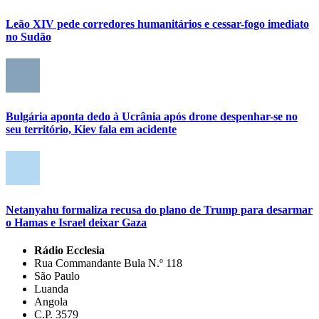
Leão XIV pede corredores humanitários e cessar-fogo imediato
no Sudão
Bulgária aponta dedo à Ucrânia após drone despenhar-se no
seu território, Kiev fala em acidente
Netanyahu formaliza recusa do plano de Trump para desarmar
o Hamas e Israel deixar Gaza
Rádio Ecclesia
Rua Commandante Bula N.º 118
São Paulo
Luanda
Angola
C.P. 3579