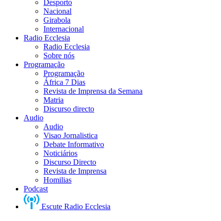
Desporto
Nacional
Girabola
Internacional
Radio Ecclesia
Radio Ecclesia
Sobre nós
Programação
Programação
África 7 Dias
Revista de Imprensa da Semana
Matria
Discurso directo
Audio
Audio
Visao Jornalistica
Debate Informativo
Noticiários
Discurso Directo
Revista de Imprensa
Homilias
Podcast
Escute Radio Ecclesia