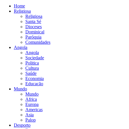
Home
Religiosa
Religiosa
Santa Sé
Dioceses
Dominical
Paróquia
Comunidades
Angola
Angola
Sociedade
Politica
Cultura
Saúde
Economia
Educação
Mundo
Mundo
Africa
Europa
Americas
Asia
Palop
Desporto