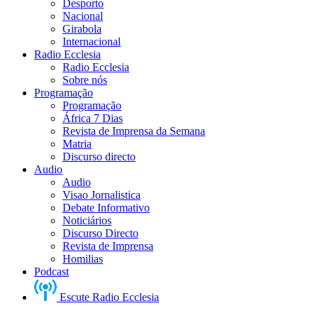
Desporto
Nacional
Girabola
Internacional
Radio Ecclesia
Radio Ecclesia
Sobre nós
Programação
Programação
África 7 Dias
Revista de Imprensa da Semana
Matria
Discurso directo
Audio
Audio
Visao Jornalistica
Debate Informativo
Noticiários
Discurso Directo
Revista de Imprensa
Homilias
Podcast
Escute Radio Ecclesia