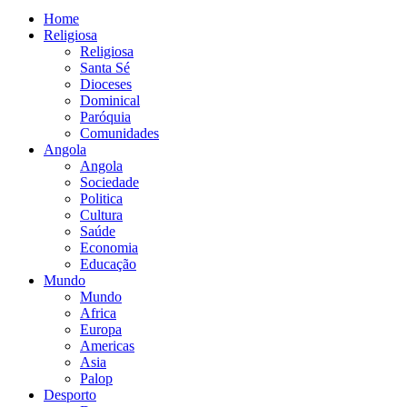
Home
Religiosa
Religiosa
Santa Sé
Dioceses
Dominical
Paróquia
Comunidades
Angola
Angola
Sociedade
Politica
Cultura
Saúde
Economia
Educação
Mundo
Mundo
Africa
Europa
Americas
Asia
Palop
Desporto