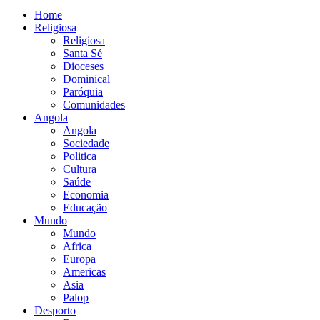
Home
Religiosa
Religiosa
Santa Sé
Dioceses
Dominical
Paróquia
Comunidades
Angola
Angola
Sociedade
Politica
Cultura
Saúde
Economia
Educação
Mundo
Mundo
Africa
Europa
Americas
Asia
Palop
Desporto