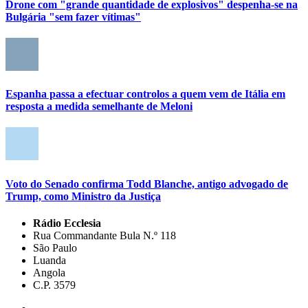
Drone com "grande quantidade de explosivos" despenha-se na
Bulgária "sem fazer vítimas"
Espanha passa a efectuar controlos a quem vem de Itália em
resposta a medida semelhante de Meloni
Voto do Senado confirma Todd Blanche, antigo advogado de
Trump, como Ministro da Justiça
Rádio Ecclesia
Rua Commandante Bula N.º 118
São Paulo
Luanda
Angola
C.P. 3579