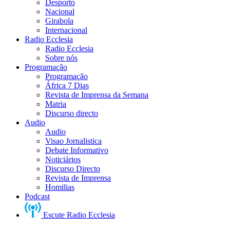
Desporto
Nacional
Girabola
Internacional
Radio Ecclesia
Radio Ecclesia
Sobre nós
Programação
Programação
África 7 Dias
Revista de Imprensa da Semana
Matria
Discurso directo
Audio
Audio
Visao Jornalistica
Debate Informativo
Noticiários
Discurso Directo
Revista de Imprensa
Homilias
Podcast
Escute Radio Ecclesia