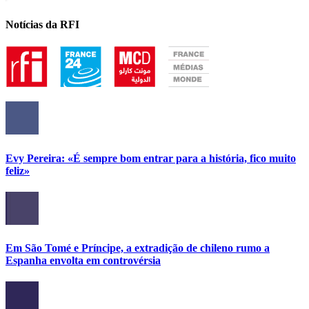
Notícias da RFI
Evy Pereira: «É sempre bom entrar para a história, fico muito
feliz»
Em São Tomé e Príncipe, a extradição de chileno rumo a
Espanha envolta em controvérsia