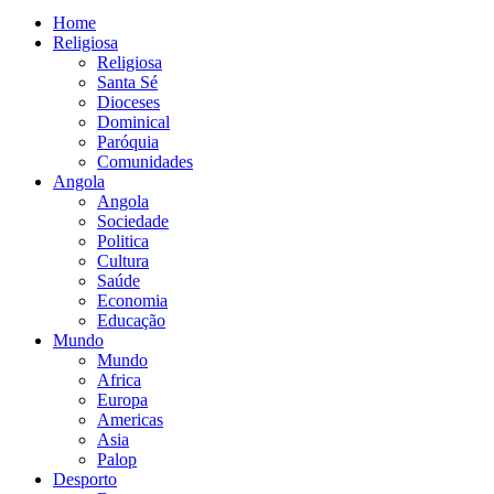
Home
Religiosa
Religiosa
Santa Sé
Dioceses
Dominical
Paróquia
Comunidades
Angola
Angola
Sociedade
Politica
Cultura
Saúde
Economia
Educação
Mundo
Mundo
Africa
Europa
Americas
Asia
Palop
Desporto