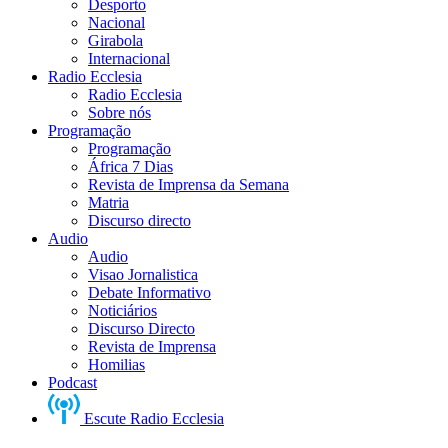
Desporto
Nacional
Girabola
Internacional
Radio Ecclesia
Radio Ecclesia
Sobre nós
Programação
Programação
África 7 Dias
Revista de Imprensa da Semana
Matria
Discurso directo
Audio
Audio
Visao Jornalistica
Debate Informativo
Noticiários
Discurso Directo
Revista de Imprensa
Homilias
Podcast
Escute Radio Ecclesia