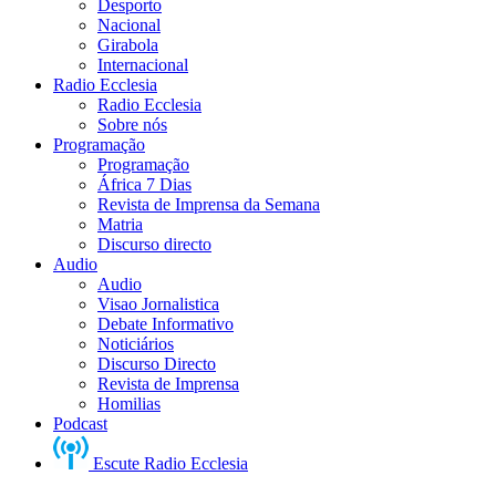
Desporto
Nacional
Girabola
Internacional
Radio Ecclesia
Radio Ecclesia
Sobre nós
Programação
Programação
África 7 Dias
Revista de Imprensa da Semana
Matria
Discurso directo
Audio
Audio
Visao Jornalistica
Debate Informativo
Noticiários
Discurso Directo
Revista de Imprensa
Homilias
Podcast
Escute Radio Ecclesia