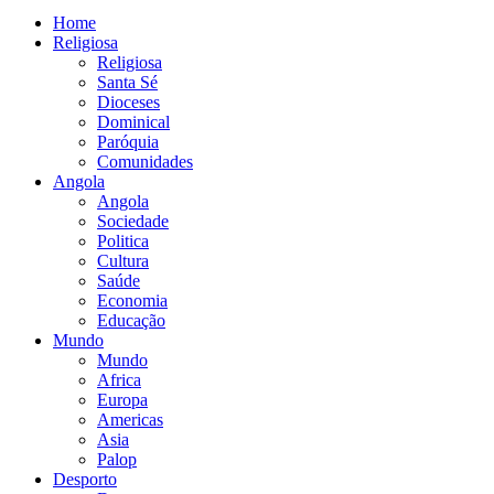
Home
Religiosa
Religiosa
Santa Sé
Dioceses
Dominical
Paróquia
Comunidades
Angola
Angola
Sociedade
Politica
Cultura
Saúde
Economia
Educação
Mundo
Mundo
Africa
Europa
Americas
Asia
Palop
Desporto