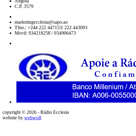
Angola
C.P. 3579
marketingecclesia@sapo.ao
Tfno.: +244 222 447153/ 222 443093
Movil: 934218258 / 934906473
copyright © 2026 - Rádio Ecclesia
website by
webwolf