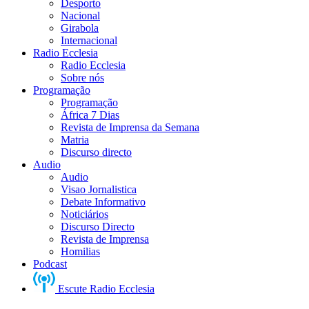
Desporto
Nacional
Girabola
Internacional
Radio Ecclesia
Radio Ecclesia
Sobre nós
Programação
Programação
África 7 Dias
Revista de Imprensa da Semana
Matria
Discurso directo
Audio
Audio
Visao Jornalistica
Debate Informativo
Noticiários
Discurso Directo
Revista de Imprensa
Homilias
Podcast
Escute Radio Ecclesia