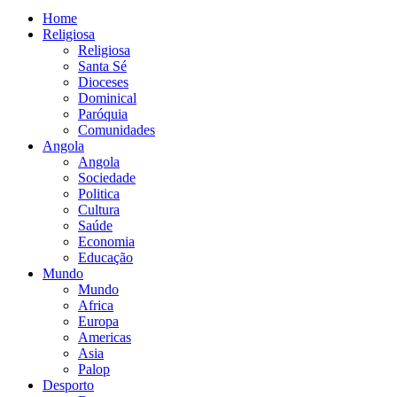
Home
Religiosa
Religiosa
Santa Sé
Dioceses
Dominical
Paróquia
Comunidades
Angola
Angola
Sociedade
Politica
Cultura
Saúde
Economia
Educação
Mundo
Mundo
Africa
Europa
Americas
Asia
Palop
Desporto