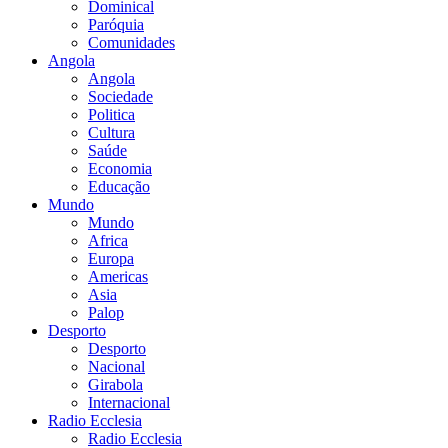
Dominical
Paróquia
Comunidades
Angola
Angola
Sociedade
Politica
Cultura
Saúde
Economia
Educação
Mundo
Mundo
Africa
Europa
Americas
Asia
Palop
Desporto
Desporto
Nacional
Girabola
Internacional
Radio Ecclesia
Radio Ecclesia