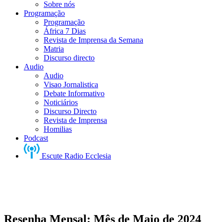
Sobre nós
Programação
Programação
África 7 Dias
Revista de Imprensa da Semana
Matria
Discurso directo
Audio
Audio
Visao Jornalistica
Debate Informativo
Noticiários
Discurso Directo
Revista de Imprensa
Homilias
Podcast
Escute Radio Ecclesia
Resenha Mensal: Mês de Maio de 2024