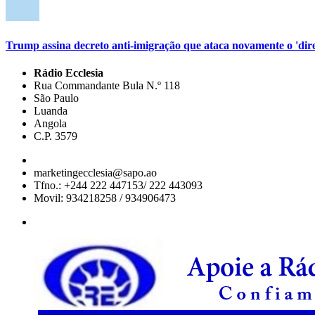
Trump assina decreto anti-imigração que ataca novamente o 'direi
Rádio Ecclesia
Rua Commandante Bula N.º 118
São Paulo
Luanda
Angola
C.P. 3579
marketingecclesia@sapo.ao
Tfno.: +244 222 447153/ 222 443093
Movil: 934218258 / 934906473