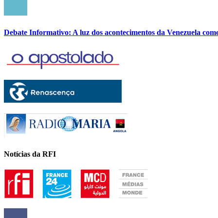
Debate Informativo: A luz dos acontecimentos da Venezuela com
Notícias da RFI