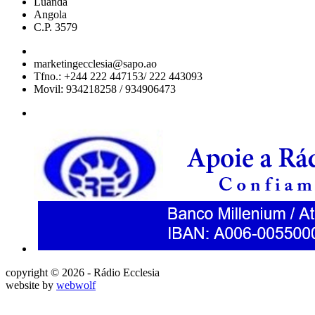
Luanda
Angola
C.P. 3579
marketingecclesia@sapo.ao
Tfno.: +244 222 447153/ 222 443093
Movil: 934218258 / 934906473
copyright © 2026 - Rádio Ecclesia
website by
webwolf