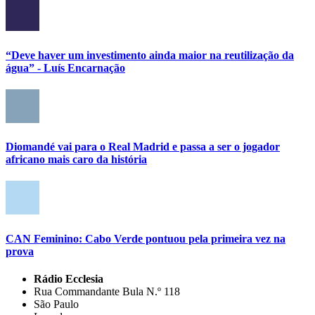
“Deve haver um investimento ainda maior na reutilização da
água” - Luís Encarnação
Diomandé vai para o Real Madrid e passa a ser o jogador
africano mais caro da história
CAN Feminino: Cabo Verde pontuou pela primeira vez na
prova
Rádio Ecclesia
Rua Commandante Bula N.º 118
São Paulo