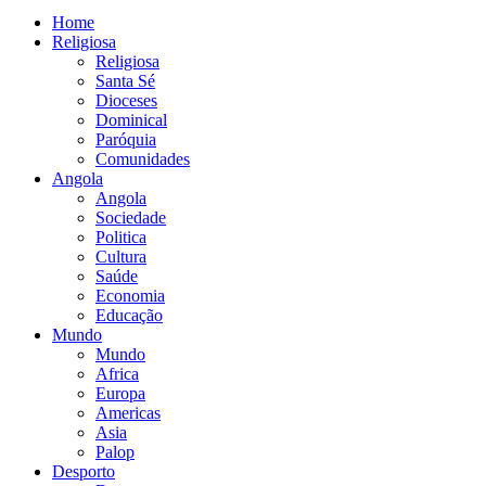
Home
Religiosa
Religiosa
Santa Sé
Dioceses
Dominical
Paróquia
Comunidades
Angola
Angola
Sociedade
Politica
Cultura
Saúde
Economia
Educação
Mundo
Mundo
Africa
Europa
Americas
Asia
Palop
Desporto