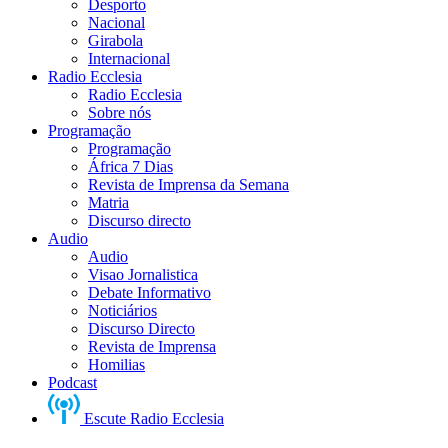
Desporto
Nacional
Girabola
Internacional
Radio Ecclesia
Radio Ecclesia
Sobre nós
Programação
Programação
África 7 Dias
Revista de Imprensa da Semana
Matria
Discurso directo
Audio
Audio
Visao Jornalistica
Debate Informativo
Noticiários
Discurso Directo
Revista de Imprensa
Homilias
Podcast
Escute Radio Ecclesia