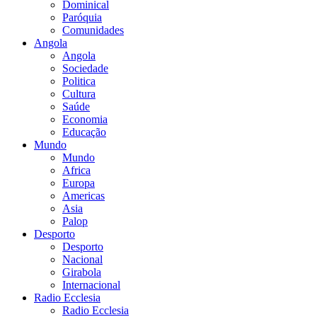
Dominical
Paróquia
Comunidades
Angola
Angola
Sociedade
Politica
Cultura
Saúde
Economia
Educação
Mundo
Mundo
Africa
Europa
Americas
Asia
Palop
Desporto
Desporto
Nacional
Girabola
Internacional
Radio Ecclesia
Radio Ecclesia