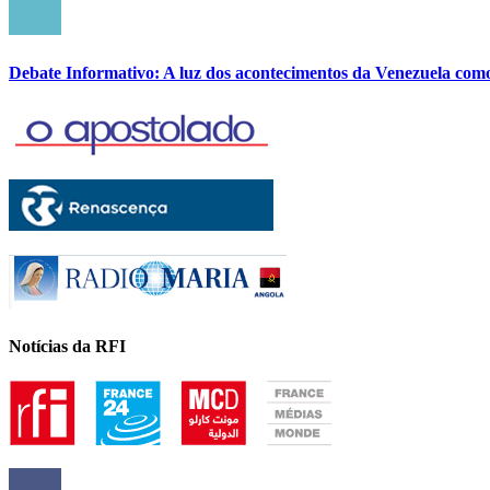
Debate Informativo: A luz dos acontecimentos da Venezuela com
Notícias da RFI