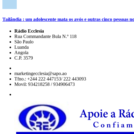
Tailândia : um adolescente mata os avós e outras cinco pessoas no
Rádio Ecclesia
Rua Commandante Bula N.º 118
São Paulo
Luanda
Angola
C.P. 3579
marketingecclesia@sapo.ao
Tfno.: +244 222 447153/ 222 443093
Movil: 934218258 / 934906473