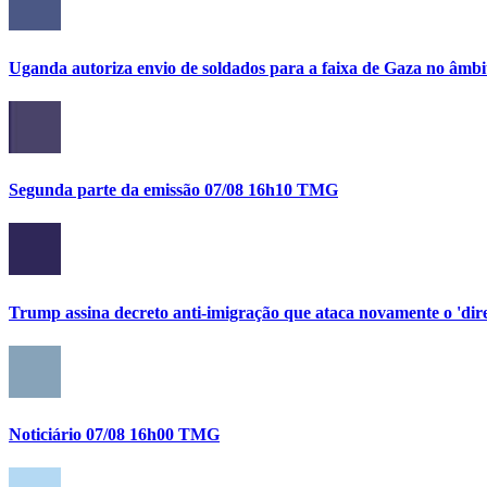
Uganda autoriza envio de soldados para a faixa de Gaza no âmbi
Segunda parte da emissão 07/08 16h10 TMG
Trump assina decreto anti-imigração que ataca novamente o 'direi
Noticiário 07/08 16h00 TMG