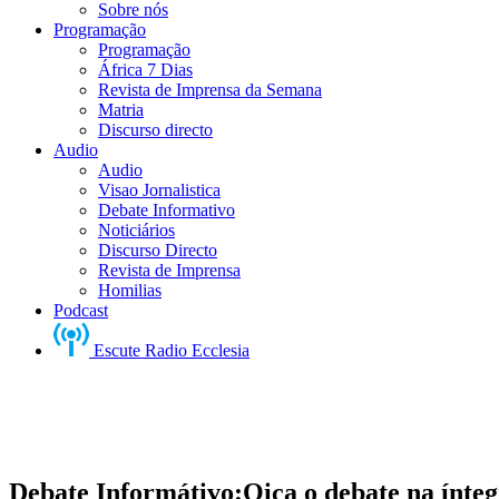
Sobre nós
Programação
Programação
África 7 Dias
Revista de Imprensa da Semana
Matria
Discurso directo
Audio
Audio
Visao Jornalistica
Debate Informativo
Noticiários
Discurso Directo
Revista de Imprensa
Homilias
Podcast
Escute Radio Ecclesia
Debate Informátivo:Oiça o debate na ínte