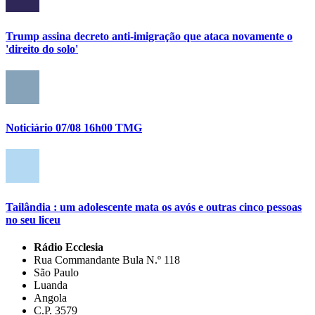
Trump assina decreto anti-imigração que ataca novamente o
'direito do solo'
Noticiário 07/08 16h00 TMG
Tailândia : um adolescente mata os avós e outras cinco pessoas
no seu liceu
Rádio Ecclesia
Rua Commandante Bula N.º 118
São Paulo
Luanda
Angola
C.P. 3579