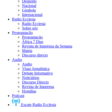
Desporto
Nacional
Girabola
Internacional
Radio Ecclesia
Radio Ecclesia
Sobre nós
Programação
Programação
África 7 Dias
Revista de Imprensa da Semana
Matria
Discurso directo
Audio
Audio
Visao Jornalistica
Debate Informativo
Noticiários
Discurso Directo
Revista de Imprensa
Homilias
Podcast
Escute Radio Ecclesia