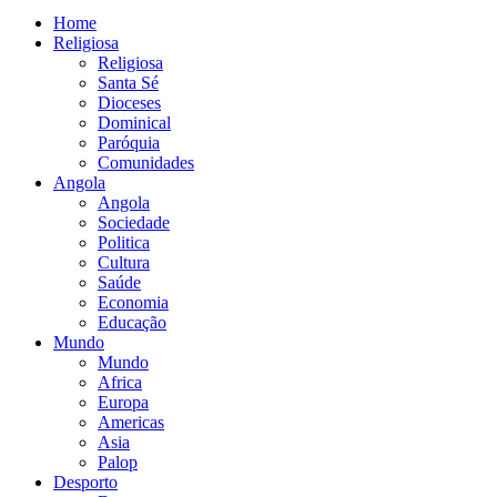
Home
Religiosa
Religiosa
Santa Sé
Dioceses
Dominical
Paróquia
Comunidades
Angola
Angola
Sociedade
Politica
Cultura
Saúde
Economia
Educação
Mundo
Mundo
Africa
Europa
Americas
Asia
Palop
Desporto